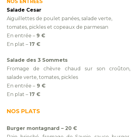
NOS ENTREES
Salade Cesar
Aiguillettes de poulet panées, salade verte,
tomates, pickles et copeaux de parmesan
En entrée –
9 €
En plat –
17 €
Salade des 3 Sommets
Fromage de chèvre chaud sur son croûton,
salade verte, tomates, pickles
En entrée –
9 €
En plat –
17 €
NOS PLATS
Burger montagnard – 20 €
Pain brioché, fromage de Savoie,
sauce burger,