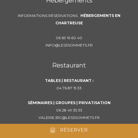
Hébergements
INFORMATIONS RÉSERVATIONS :
HÉBERGEMENTS EN
CHARTREUSE
06 69 16 60 40
INFO@LES3SOMMETS.FR
Restaurant
TABLES | RESTAURANT :
04 76 87 15 33
SÉMINAIRES | GROUPES | PRIVATISATION
06 28 49 35 33
VALERIE.BIC@LES3SOMMETS.FR
RÉSERVER
MENTIONS LÉGALES
- SITE RÉALISÉ PAR
KOTÉ