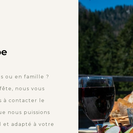
pe
s ou en famille ?
fête, nous vous
 à contacter le
e nous puissions
et adapté à votre