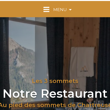
MENU
Les 3 sommets
Notre Restaurant
Au pied des sommets de Chartreus