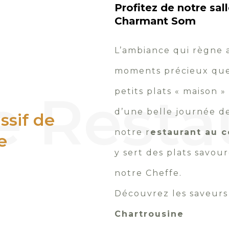
Profitez de notre sal
Charmant Som
L’ambiance qui règne 
moments précieux que 
e Resta
petits plats « maison »
d’une belle journée d
ssif de
notre r
estaurant au 
e
y sert des plats savour
notre Cheffe.
Découvrez les saveurs
Chartrousine